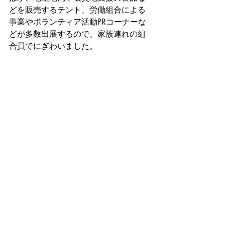
どを販売するテント、労働組合による
事業やボランティア活動PRコーナーな
どが多数出展するので、家族連れの組
合員でにぎわいました。
　6月執行予定の都議選に2期目の挑戦、
須山
たかし
都議（UAゼンセン準組織内・八王子
市選挙区）