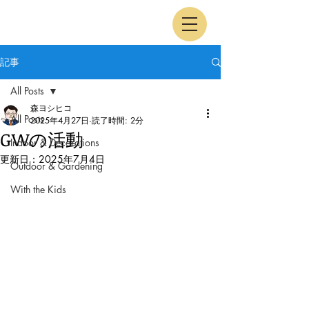
記事
All Posts
森ヨシヒコ
All Posts
2025年4月27日
読了時間: 2分
GWの活動
Indoor & Decorations
更新日：
2025年7月4日
Outdoor & Gardening
With the Kids