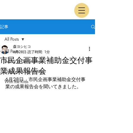
記事
All Posts
森ヨシヒコ
All Posts
6月28日
読了時間: 1分
市民企画事業補助金交付事
Indoor & Decorations
業成果報告会
Outdoor & Gardening
6月28日、市民企画事業補助金交付事
With the Kids
業の成果報告会を聞いてきました。