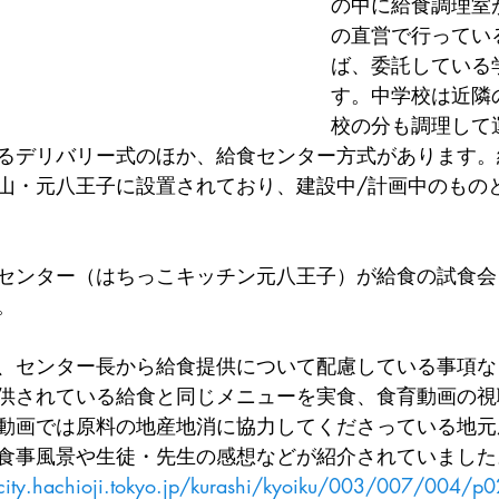
の中に給食調理室
の直営で行ってい
ば、委託している
す。中学校は近隣
校の分も調理して
るデリバリー式のほか、給食センター方式があります。
山・元八王子に設置されており、建設中/計画中のもの
センター（はちっこキッチン元八王子）が給食の試食会
。
、センター長から給食提供について配慮している事項な
供されている給食と同じメニューを実食、食育動画の視
動画では原料の地産地消に協力してくださっている地元
食事風景や生徒・先生の感想などが紹介されていました
y.hachioji.tokyo.jp/kurashi/kyoiku/003/007/004/p0